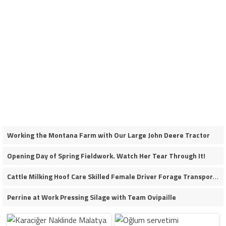
Working the Montana Farm with Our Large John Deere Tractor
Opening Day of Spring Fieldwork. Watch Her Tear Through It!
Cattle Milking Hoof Care Skilled Female Driver Forage Transport Calf Moving Operations
Perrine at Work Pressing Silage with Team Ovipaille