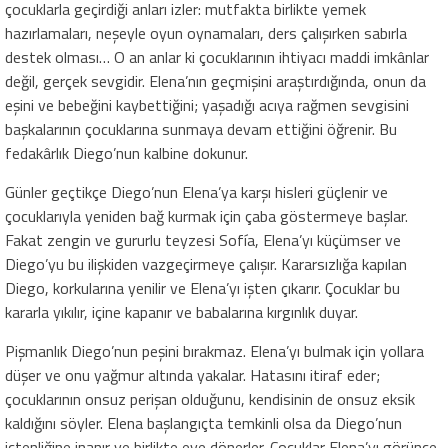
çocuklarla geçirdiği anları izler: mutfakta birlikte yemek
hazırlamaları, neşeyle oyun oynamaları, ders çalışırken sabırla
destek olması… O an anlar ki çocuklarının ihtiyacı maddi imkânlar
değil, gerçek sevgidir. Elena’nın geçmişini araştırdığında, onun da
eşini ve bebeğini kaybettiğini; yaşadığı acıya rağmen sevgisini
başkalarının çocuklarına sunmaya devam ettiğini öğrenir. Bu
fedakârlık Diego’nun kalbine dokunur.
Günler geçtikçe Diego’nun Elena’ya karşı hisleri güçlenir ve
çocuklarıyla yeniden bağ kurmak için çaba göstermeye başlar.
Fakat zengin ve gururlu teyzesi Sofía, Elena’yı küçümser ve
Diego’yu bu ilişkiden vazgeçirmeye çalışır. Kararsızlığa kapılan
Diego, korkularına yenilir ve Elena’yı işten çıkarır. Çocuklar bu
kararla yıkılır, içine kapanır ve babalarına kırgınlık duyar.
Pişmanlık Diego’nun peşini bırakmaz. Elena’yı bulmak için yollara
düşer ve onu yağmur altında yakalar. Hatasını itiraf eder;
çocuklarının onsuz perişan olduğunu, kendisinin de onsuz eksik
kaldığını söyler. Elena başlangıçta temkinli olsa da Diego’nun
içtenliğine inanır ve birlikte eve dönerler. Çocuklar Elena’yı görünce