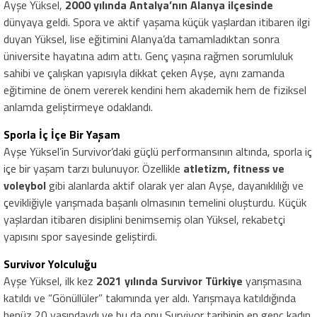
Ayşe Yüksel,
2000 yılında Antalya’nın Alanya ilçesinde
dünyaya geldi. Spora ve aktif yaşama küçük yaşlardan itibaren ilgi
duyan Yüksel, lise eğitimini Alanya’da tamamladıktan sonra
üniversite hayatına adım attı. Genç yaşına rağmen sorumluluk
sahibi ve çalışkan yapısıyla dikkat çeken Ayşe, aynı zamanda
eğitimine de önem vererek kendini hem akademik hem de fiziksel
anlamda geliştirmeye odaklandı.
Sporla İç İçe Bir Yaşam
Ayşe Yüksel’in Survivor’daki güçlü performansının altında, sporla iç
içe bir yaşam tarzı bulunuyor. Özellikle
atletizm, fitness ve
voleybol
gibi alanlarda aktif olarak yer alan Ayşe, dayanıklılığı ve
çevikliğiyle yarışmada başarılı olmasının temelini oluşturdu. Küçük
yaşlardan itibaren disiplini benimsemiş olan Yüksel, rekabetçi
yapısını spor sayesinde geliştirdi.
Survivor Yolculuğu
Ayşe Yüksel, ilk kez
2021 yılında Survivor Türkiye
yarışmasına
katıldı ve “Gönüllüler” takımında yer aldı. Yarışmaya katıldığında
henüz 20 yaşındaydı ve bu da onu Survivor tarihinin en genç kadın