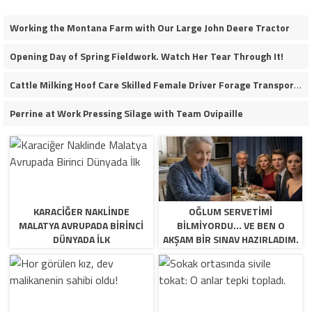
Working the Montana Farm with Our Large John Deere Tractor
Opening Day of Spring Fieldwork. Watch Her Tear Through It!
Cattle Milking Hoof Care Skilled Female Driver Forage Transport Calf Moving Operations
Perrine at Work Pressing Silage with Team Ovipaille
KARACIĞER NAKLINDE
OĞLUM SERVETIMI
MALATYA AVRUPADA BIRINCI
BILMIYORDU… VE BEN O
DÜNYADA İLK
AKŞAM BIR SINAV HAZIRLADIM.