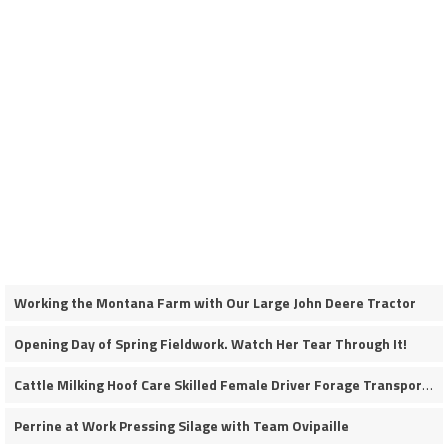
Working the Montana Farm with Our Large John Deere Tractor
Opening Day of Spring Fieldwork. Watch Her Tear Through It!
Cattle Milking Hoof Care Skilled Female Driver Forage Transport Calf Moving Operations
Perrine at Work Pressing Silage with Team Ovipaille