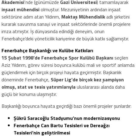
Akademisi
‘nde (günümüzde
Gazi Üniversitesi
) tamamlayarak
inşaat mühendisi
olmuştur. Mezuniyetinin ardından inşaat
sektörüne adım atan Yıldırım,
Maktaş Mühendislik
adlı şirketini
kurarak savunma sanayi ve inşaat sektörlerinde önemli projelere
imza atmıştır. İş dünyasında edindiği deneyim, onun
Fenerbahçe’deki yöneticilik kariyerine de büyük katkı sağlamıştır.
Fenerbahçe Başkanlığı ve Kulübe Katkıları
15 Şubat 1998’de Fenerbahçe Spor Kulübü Başkanı
seçilen
Aziz Yıldırım, görev süresi boyunca kulübü mali ve sportif anlamda
güçlendirmek için birçok projeyi hayata geçirmiştir. Başkanlık
döneminde Fenerbahçe,
Süper Lig’de birçok kez şampiyon
olmuş, stat ve tesis yatırımlarıyla
uluslararası alanda daha
güçlü bir konuma ulaşmıştır.
Başkanlığı boyunca hayata geçirdiği bazı önemli projeler şunlardır:
Şükrü Saracoğlu Stadyumu’nun modernizasyonu
Fenerbahçe Can Bartu Tesisleri ve Dereağzı
Tesisleri’nin geliştirilmesi