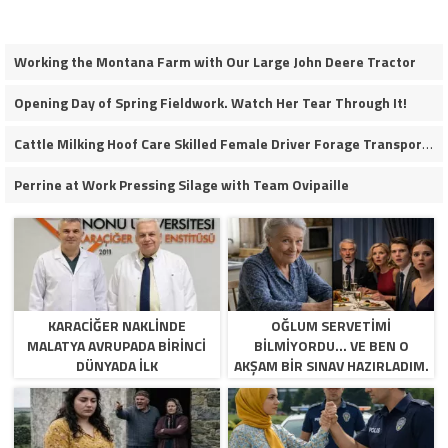
Working the Montana Farm with Our Large John Deere Tractor
Opening Day of Spring Fieldwork. Watch Her Tear Through It!
Cattle Milking Hoof Care Skilled Female Driver Forage Transport Calf Moving Operations
Perrine at Work Pressing Silage with Team Ovipaille
KARACIĞER NAKLINDE
OĞLUM SERVETIMI
MALATYA AVRUPADA BIRINCI
BILMIYORDU… VE BEN O
DÜNYADA İLK
AKŞAM BIR SINAV HAZIRLADIM.