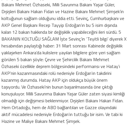
Bakanı Mehmet Özhaseki, Milli Savunma Bakanı Yaşar Güler,
Dışişleri Bakanı Hakan Fidan ve Hazine Bakanı Mehmet Şimşek’in
koltuğunun sağlam olduğunu iddia etti. Sevinç, Cumhurbaşkanı ve
AKP Genel Başkanı Recep Tayyip Erdoğan’ın bu 5 isim dışında
kalan 12 bakan hakkında bir değişiklik yapabileceğini ileri sürdü. 5
BAKANIN KOLTUĞU SAĞLAM İşte Sevinç’in ‘Teyitli bilgi’ diyerek X
hesabından paylaştığı haber: 31 Mart sonrası Kabinede değişiklik
yaklaşırken Ankara’da kulislere yayılan bilgilere göre yeri sağlam
görülen 5 bakan şöyle: Çevre ve Şehircilik Bakanı Mehmet
Özhaseki özellikle deprem bölgesindeki performansı ve Hatay’ı
AKP’nin kazanmasındaki rolü nedeniyle Erdoğan’ın takdirini
kazanmış durumda. Hatay AKP için oldukça büyük önem
taşıyordu. Ve Özhaseki’nin bunun başarılmasında öne çıktığı
konuşuluyor. Milli Savunma Bakanı Yaşar Güler zaten siyasi kimliği
olmadığı için değişmesi beklenmiyor. Dışişleri Bakanı Hakan Fidan.
Hem Ortadoğu, hem de ABD bağlantıları ve Gazze olayındaki
aktif mücadelesi nedeniyle Erdoğan’ın tuttuğu bir isim. Ve tabi ki
Hazine ve Maliye Bakanı Mehmet Şimşek.