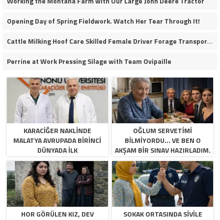
Working the Montana Farm with Our Large John Deere Tractor
Opening Day of Spring Fieldwork. Watch Her Tear Through It!
Cattle Milking Hoof Care Skilled Female Driver Forage Transport Calf Moving Operations
Perrine at Work Pressing Silage with Team Ovipaille
KARACIĞER NAKLINDE
OĞLUM SERVETIMI
MALATYA AVRUPADA BIRINCI
BILMIYORDU… VE BEN O
DÜNYADA İLK
AKŞAM BIR SINAV HAZIRLADIM.
HOR GÖRÜLEN KIZ, DEV
SOKAK ORTASINDA SIVILE