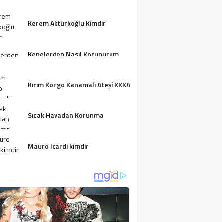
ĞLUM SERVETIMI BILMIYORDU… VE BE
IR SINAV HAZIRLADIM.
Kerem Aktürkoğlu Kimdir
Kenelerden Nasıl Korunurum
Kırım Kongo Kanamalı Ateşi KKKA
Sıcak Havadan Korunma
Mauro Icardi kimdir