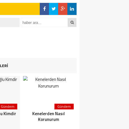
LERİ
Gündem
Gündem
Gündem
u Kimdir
Kenelerden Nasıl
Kırım Kongo Kanamalı
Korunurum
Ateşi KKKA