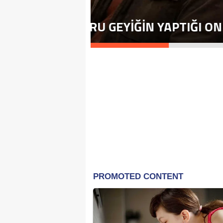
KARACIĞER NAKLIND
U ŞOKE ETTI.
DÜNYADA İLK