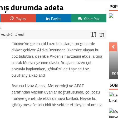
mış durumda adeta
POP
Paylaş
Paylaş
Yorum Yaz
kez görüntülendi.
Türkiye’ye gelen çöl tozu bulutları, son günlerde
dikkat çekiyor. Afrika üzerinden ülkemize ulaşan bu
toz bulutları, özellikle Akdeniz havzasını etkisi altına
alarak Mersin şehrine ulaştı. Araçların üzeri çöl
AV
tozuyla kaplanırken, gökyüzü de taşınan toz
EG
EM
bulutlarıyla kaplandı.
SON
Avrupa Uzay Ajansı, Meteoroloji ve AFAD
tarafından yapılan uyarılar doğrultusunda, çöl tozu
Türkiye genelinde etkili olmaya başladı. Neyse ki,
görüş mesafesini ciddi bir şekilde etkileyen olumsuz