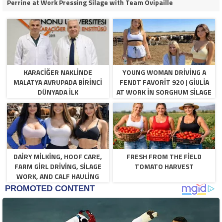
Perrine at Work Pressing Silage with Team Ovipaille
KARACIĞER NAKLINDE
YOUNG WOMAN DRIVING A
MALATYA AVRUPADA BIRINCI
FENDT FAVORIT 920 | GIULIA
DÜNYADA İLK
AT WORK IN SORGHUM SILAGE
DAIRY MILKING, HOOF CARE,
FRESH FROM THE FIELD
FARM GIRL DRIVING, SILAGE
TOMATO HARVEST
WORK, AND CALF HAULING