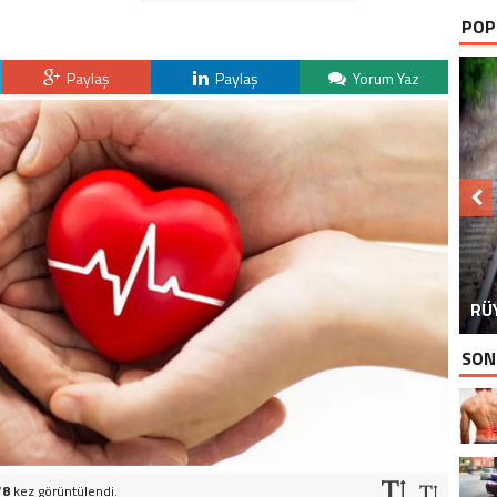
POP
Paylaş
Paylaş
Yorum Yaz
AV
RÜ
EM
SON
78
kez görüntülendi.