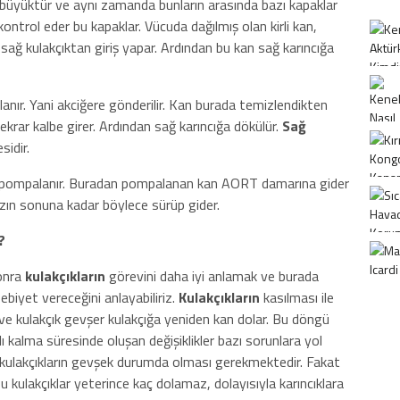
 büyüktür ve aynı zamanda bunların arasında bazı kapaklar
ontrol eder bu kapaklar. Vücuda dağılmış olan kirli kan,
ağ kulakçıktan giriş yapar. Ardından bu kan sağ karıncığa
ır. Yani akciğere gönderilir. Kan burada temizlendikten
ekrar kalbe girer. Ardından sağ karıncığa dökülür.
Sağ
sidir.
 pompalanır. Buradan pompalanan kan AORT damarına gider
zın sonuna kadar böylece sürüp gider.
?
sonra
kulakçıkların
görevini daha iyi anlamak ve burada
iyet vereceğini anlayabiliriz.
Kulakçıkların
kasılması ile
 ve kulakçık gevşer kulakçığa yeniden kan dolar. Bu döngü
ılı kalma süresinde oluşan değişiklikler bazı sorunlara yol
 kulakçıkların gevşek durumda olması gerekmektedir. Fakat
u kulakçıklar yeterince kaç dolamaz, dolayısıyla karıncıklara