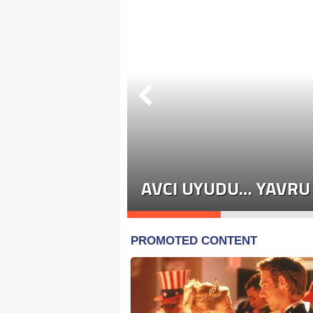
ÜYOR! SON
AŞAN VAKALAR
AVCI UYUDU… YAVRU 