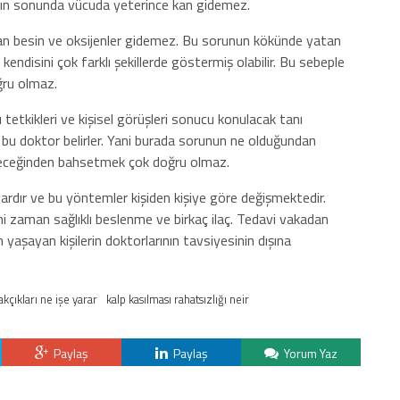
ın sonunda vücuda yeterince kan gidemez.
olan besin ve oksijenler gidemez. Bu sorunun kökünde yatan
 kendisini çok farklı şekillerde göstermiş olabilir. Bu sebeple
ğru olmaz.
ı tetkikleri ve kişisel görüşleri sonucu konulacak tanı
e bu doktor belirler. Yani burada sorunun ne olduğundan
üleceğinden bahsetmek çok doğru olmaz.
 vardır ve bu yöntemler kişiden kişiye göre değişmektedir.
i zaman sağlıklı beslenme ve birkaç ilaç. Tedavi vakadan
n yaşayan kişilerin doktorlarının tavsiyesinin dışına
akçıkları ne işe yarar
kalp kasılması rahatsızlığı neir
Paylaş
Paylaş
Yorum Yaz