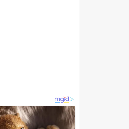
ARACIĞER NAKLINDE MALATYA AVRUPA
ÜNYADA İLK