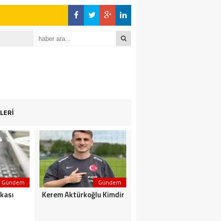
LERİ
Gündem
Gündem
Gündem
kası
Kerem Aktürkoğlu Kimdir
Kenelerden Nasıl
Korunurum