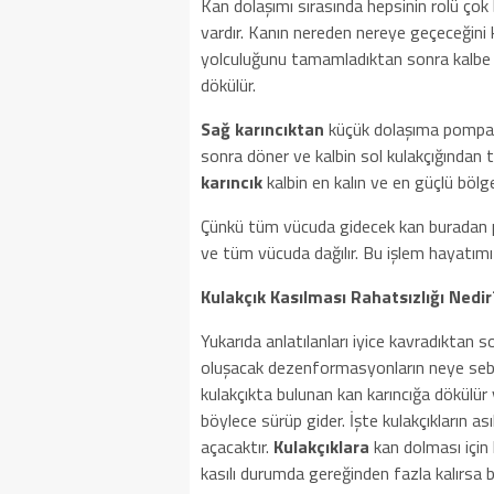
Kan dolaşımı sırasında hepsinin rolü çok
vardır. Kanın nereden nereye geçeceğini k
yolculuğunu tamamladıktan sonra kalbe s
dökülür.
Sağ karıncıktan
küçük dolaşıma pompalan
sonra döner ve kalbin sol kulakçığından t
karıncık
kalbin en kalın ve en güçlü bölge
Çünkü tüm vücuda gidecek kan buradan
ve tüm vücuda dağılır. Bu işlem hayatımı
Kulakçık Kasılması Rahatsızlığı Nedir
Yukarıda anlatılanları iyice kavradıktan 
oluşacak dezenformasyonların neye sebeb
kulakçıkta bulunan kan karıncığa dökülür
böylece sürüp gider. İşte kulakçıkların as
açacaktır.
Kulakçıklara
kan dolması için
kasılı durumda gereğinden fazla kalırsa b