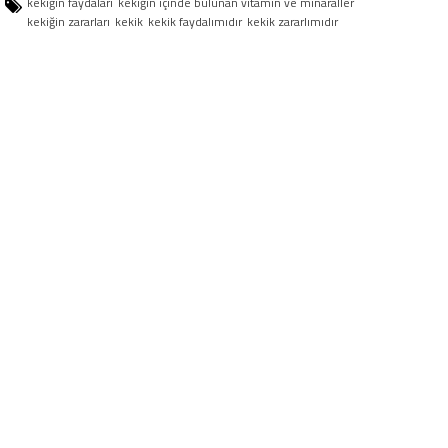
kekiğin faydaları
kekiğin içinde bulunan vitamin ve minaraller
kekiğin zararları
kekik
kekik faydalımıdır
kekik zararlımıdır