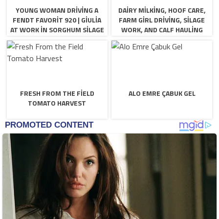
YOUNG WOMAN DRIVING A
DAIRY MILKING, HOOF CARE,
FENDT FAVORIT 920 | GIULIA
FARM GIRL DRIVING, SILAGE
AT WORK IN SORGHUM SILAGE
WORK, AND CALF HAULING
FRESH FROM THE FIELD
ALO EMRE ÇABUK GEL
TOMATO HARVEST