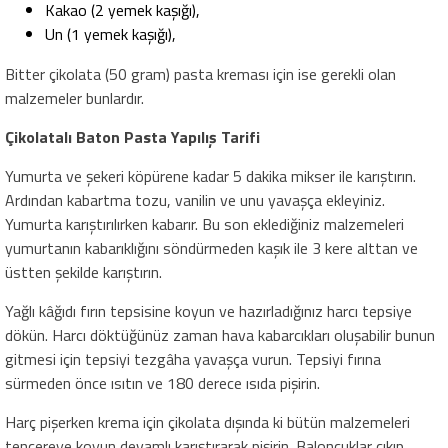
Kakao (2 yemek kaşığı),
Un (1 yemek kaşığı),
Bitter çikolata (50 gram) pasta kreması için ise gerekli olan
malzemeler bunlardır.
Çikolatalı Baton Pasta Yapılış Tarifi
Yumurta ve şekeri köpürene kadar 5 dakika mikser ile karıştırın.
Ardından kabartma tozu, vanilin ve unu yavaşça ekleyiniz.
Yumurta karıştırılırken kabarır. Bu son eklediğiniz malzemeleri
yumurtanın kabarıklığını söndürmeden kaşık ile 3 kere alttan ve
üstten şekilde karıştırın.
Yağlı kâğıdı fırın tepsisine koyun ve hazırladığınız harcı tepsiye
dökün. Harcı döktüğünüz zaman hava kabarcıkları oluşabilir bunun
gitmesi için tepsiyi tezgâha yavaşça vurun. Tepsiyi fırına
sürmeden önce ısıtın ve 180 derece ısıda pişirin.
Harç pişerken krema için çikolata dışında ki bütün malzemeleri
tencereye koyun devamlı karıştırarak pişirin. Baloncuklar çıkıp