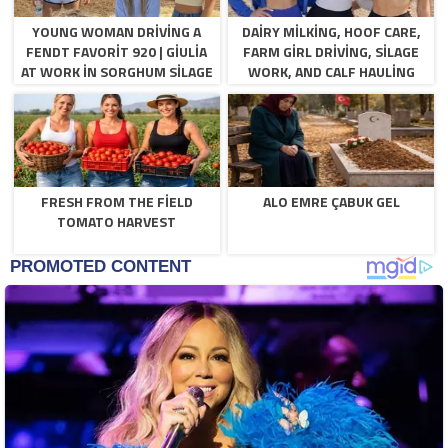
YOUNG WOMAN DRIVING A
DAIRY MILKING, HOOF CARE,
FENDT FAVORIT 920 | GIULIA
FARM GIRL DRIVING, SILAGE
AT WORK IN SORGHUM SILAGE
WORK, AND CALF HAULING
FRESH FROM THE FIELD
ALO EMRE ÇABUK GEL
TOMATO HARVEST