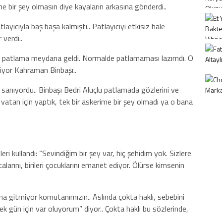
rine bir şey olmasın diye kayaların arkasına gönderdi..
ayıcıyla baş başa kalmıştı.. Patlayıcıyı etkisiz hale
 verdi..
ve patlama meydana geldi. Normalde patlamaması lazımdı. O
riyor Kahraman Binbaşı..
anıyordu.. Binbaşı Bedri Aluçlu patlamada gözlerini ve
, vatan için yaptık, tek bir askerime bir şey olmadı ya o bana
eri kullandı: “Sevindiğim bir şey var, hiç şehidim yok. Sizlere
kocalarını, birileri çocuklarını emanet ediyor. Ölürse kimsenin
a gitmiyor komutanımızın.. Aslında çokta haklı, sebebini
ek gün için var oluyorum” diyor.. Çokta haklı bu sözlerinde,