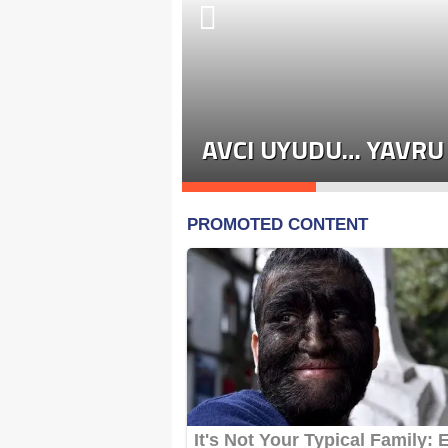
ÜYOR! SON
AŞAN VAKALAR
AVCI UYUDU… YAVRU 