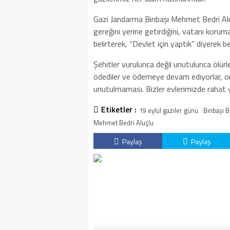
Gazi Jandarma Binbaşı Mehmet Bedri Aluçlu
gereğini yerine getirdiğini, vatanı koruma
belirterek, “Devlet için yaptık” diyerek bel
Şehitler vurulunca değil unutulunca ölürle
ödediler ve ödemeye devam ediyorlar, onl
unutulmaması. Bizler evlerimizde rahat y
Etiketler :
19 eylül gaziler günü
Binbaşı B
Mehmet Bedri Aluçlu
Paylaş
Paylaş