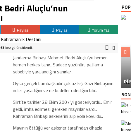
 Bedri Aluçlu’nun
POP
ı
Paylaş
Paylaş
Yorum Yaz
663
kez görüntülendi.
Jandarma Binbaşı Mehmet Bedri Aluçlu’yu hemen
hemen herkes tanır.. Sadece yüzünün, patlama
sebebiyle yaralandığını sanırlar..
AV
RÜ
EM
Oysa gerçek bambaşkadır çok az kişi Gazi Binbaşının
neler yaşadığını ve ne bedeller ödediğini bilir..
SON
Siirt’te tarihler 28 Ekim 2007’yi gösteriyordu.. Emir
geldi, imha edilmesi gereken mayınlar vardı..
Kahraman Binbaşı askerlerini alıp yola koyuldu..
Mayının öttüğü yer askerler tarafından cihazla