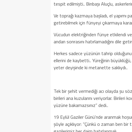
tespit edilmişti.. Binbaşı Aluçlu, askerle
Ve toprağı kazmaya başladı, el yapımı patl
getirebilmek için fünyeyi çıkarmaya karar
Vücudun elektriğinden fünye etkilendi 
andan sonrasını hatırlamadığını dile geti
Herkes sadece yüzünün tahrip olduğunu s
ellerini de kaybetti.. Yüreğinin büyüklüğü
yeter deyişinde ki metanette saklıydı..
Tek bir şehit vermediği acı olayda şu sözl
birileri ana kuzularını veriyorlar. Birileri 
yüzüne bakamazsınız” dedi..
19 Eylül Gaziler Günü’nde aranmak hoşun
şöyle açıklıyor: “Çünkü o zaman ben bir t
gazilerimiz her daim hatırlanmalı..