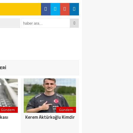
ERİ
Gündem
Gündem
Gündem
kası
Kerem Aktürkoğlu Kimdir
Kenelerden Nasıl
Korunurum