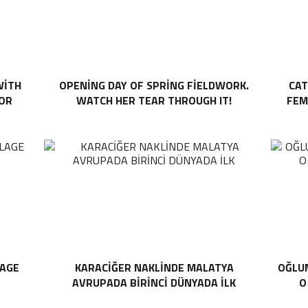
WITH
OPENING DAY OF SPRING FIELDWORK.
CAT
TOR
WATCH HER TEAR THROUGH IT!
FEM
LAGE
KARACIĞER NAKLINDE MALATYA
OĞLU
AVRUPADA BIRINCI DÜNYADA İLK
O