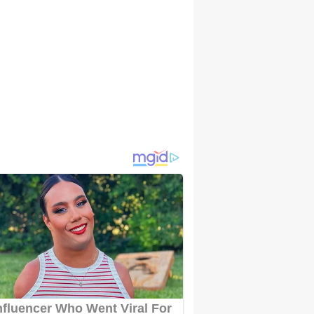
ARACIĞER NAKLINDE MALATYA AVRUPA
ÜNYADA İLK