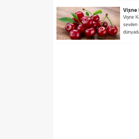
Vişne 
Vişne K
sevilen
dünyada