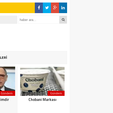
LERİ
Gündem
Gündem
Gündem
Kimdir
Chobani Markası
Kerem Aktürkoğlu Kimdir