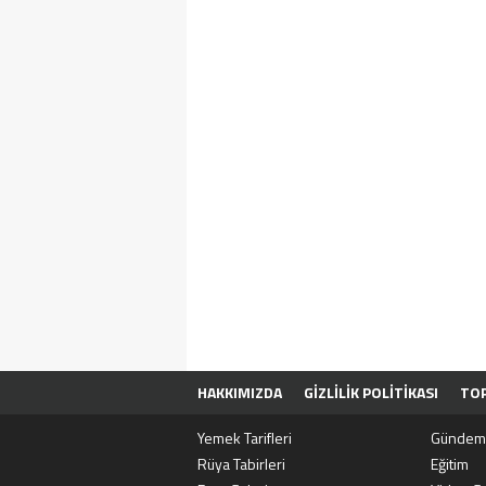
HAKKIMIZDA
GIZLILIK POLITIKASI
TOP
SITENE EKLE
BIZE ULAŞIN
Yemek Tarifleri
Gündem
Rüya Tabirleri
Eğitim