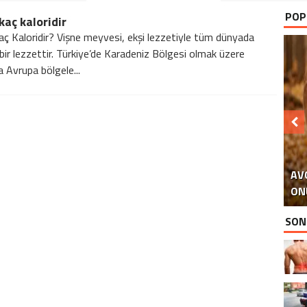
POP
kaç kaloridir
aç Kaloridir? Vişne meyvesi, ekşi lezzetiyle tüm dünyada
 bir lezzettir. Türkiye’de Karadeniz Bölgesi olmak üzere
 Avrupa bölgele...
AV
ON
EM
SON