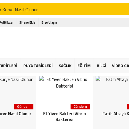
 Kurye Nasıl Olunur
yen Bakteri Vibrio Bakterisi
 Politikası
Sitene Ekle
Bize Ulaşın
 Altaylı Kimdir
ani Markası
m Aktürkoğlu Kimdir
lerden Nasıl Korunurum
TARİFLERİ
RÜYA TABİRLERİ
SAĞLIK
EĞİTİM
BİLGİ
VİDEO GA
m Kongo Kanamalı Ateşi KKKA
k Havadan Korunma
Gündem
Gündem
rye Nasıl Olunur
Et Yiyen Bakteri Vibrio
Fatih Altaylı 
Bakterisi