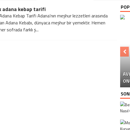
POP
 adana kebap tarifi
Adana Kebap Tarifi Adana’nın meşhur lezzetleri arasında
alan Adana Kebabı, dünyaca meşhur bir yemektir. Hemen
r sofrada farklı ş...
AV
ON
EM
SON