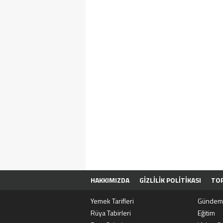
HAKKIMIZDA
GIZLILIK POLITIKASI
TOP
SITENE EKLE
BIZE ULAŞIN
Yemek Tarifleri
Gündem
Rüya Tabirleri
Eğitim