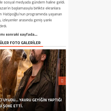
de sosyal medyada gündem haline geldi.
an’ın başlamasıyla birlikte ekranlara
n Hatipoğlu’nun programında yaşanan
, izleyenler arasında geniş yankı
ırdı.
mı sonraki sayfada…
ÜLER FOTO GALERİLER
CI UYUDU… YAVRU GEYIĞIN YAPTIĞI
BU YÖNTEMLE EMEKLI MAAŞINIZI
TÜRKIYE’DE 13 YILDIR İKAMET
U ŞOKE ETTI.
EKLILIK HAYALI KURANLARA MÜJDE!
RÜYADA EVDEN KAÇMANIN ANLAMI
ASTROLOG TEK TEK AÇIKLADI
EGE SULARINA UÇAK DÜŞTÜ
ERDOĞAN AKTARDI BIZZAT
ARTIRABILIRSINIZ!
ÇARPICI VERILER.
YAVAŞ AÇIKLADI
EDIYORDU