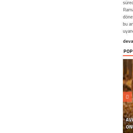
süre
Ramaz
döne
bu an
uyand
deva
POP
AV
ON
EM