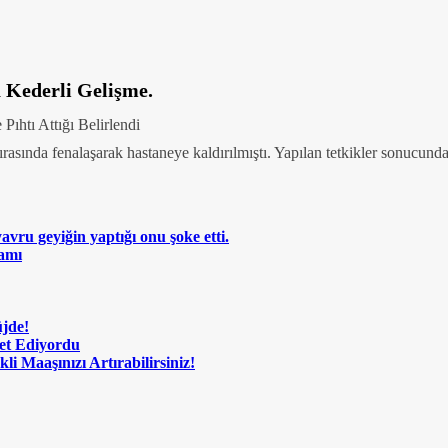
 Kederli Gelişme.
ıhtı Attığı Belirlendi
sında fenalaşarak hastaneye kaldırılmıştı. Yapılan tetkikler sonucunda, t
vru geyiğin yaptığı onu şoke etti.
amı
üjde!
met Ediyordu
i Maaşınızı Artırabilirsiniz!