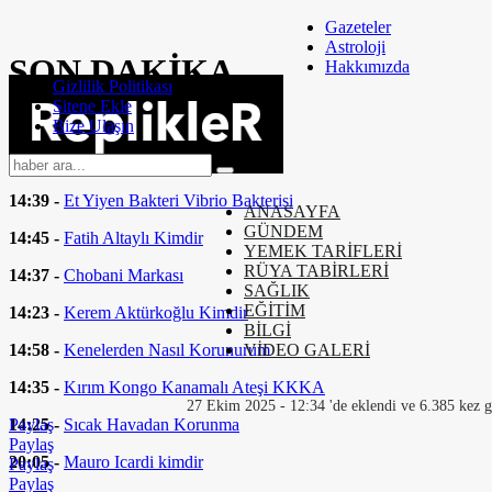
Gazeteler
Astroloji
SON
DAKİKA
Hakkımızda
Gizlilik Politikası
Sitene Ekle
14:58 -
Bel Ağrısı Nasıl Geçer
Bize Ulaşın
14:44 -
Moto Kurye Nasıl Olunur
14:39 -
Et Yiyen Bakteri Vibrio Bakterisi
ANASAYFA
GÜNDEM
14:45 -
Fatih Altaylı Kimdir
YEMEK TARİFLERİ
RÜYA TABİRLERİ
14:37 -
Chobani Markası
SAĞLIK
EĞİTİM
14:23 -
Kerem Aktürkoğlu Kimdir
BİLGİ
14:58 -
Kenelerden Nasıl Korunurum
VİDEO GALERİ
14:35 -
Kırım Kongo Kanamalı Ateşi KKKA
27 Ekim 2025 - 12:34 'de eklendi ve 6.385 kez g
14:25 -
Sıcak Havadan Korunma
Paylaş
Paylaş
20:05 -
Mauro Icardi kimdir
Paylaş
Paylaş