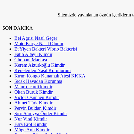
Bize Ulaşın
Sitemizde yayınlanan özgün içeriklerin tel
SON
DAKİKA
Bel Ağrısı Nasıl Geçer
Moto Kurye Nasıl Olunur
Et Yiyen Bakteri Vibrio Bakterisi
Fatih Altaylı Kimdir
Chobani Markası
Kerem Aktürkoğlu Kimdir
Kenelerden Nasıl Korunurum
Kırım Kongo Kanamalı Ateşi KKKA
Sıcak Havadan Korunma
Mauro Icardi kimdir
Okan Buruk Kimdir
Victor Osimhen Kimdir
Ahmet Türk Kimdir
Pervin Buldan Kimdir
Sırrı Süreyya Önder Kimdir
Nur Viral Kimdir
Esra Erol Kimdir
Müge Anlı Kimdir