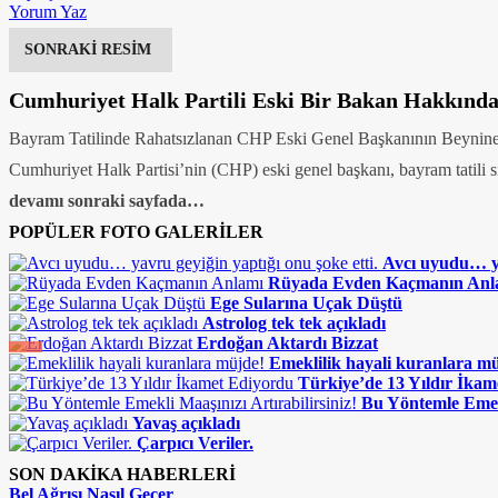
Yorum Yaz
SONRAKİ RESİM
Cumhuriyet Halk Partili Eski Bir Bakan Hakkında
Bayram Tatilinde Rahatsızlanan CHP Eski Genel Başkanının Beynine P
Cumhuriyet Halk Partisi’nin (CHP) eski genel başkanı, bayram tatili sıra
devamı sonraki sayfada…
POPÜLER FOTO GALERİLER
Avcı uyudu… ya
Rüyada Evden Kaçmanın Anl
Ege Sularına Uçak Düştü
Astrolog tek tek açıkladı
Erdoğan Aktardı Bizzat
Emeklilik hayali kuranlara m
Türkiye’de 13 Yıldır İka
Bu Yöntemle Emekl
Yavaş açıkladı
Çarpıcı Veriler.
SON DAKİKA HABERLERİ
Bel Ağrısı Nasıl Geçer