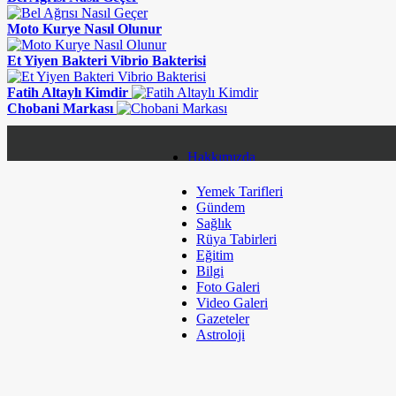
Moto Kurye Nasıl Olunur
Et Yiyen Bakteri Vibrio Bakterisi
Fatih Altaylı Kimdir
Chobani Markası
Hakkımızda
Yemek Tarifleri
Gizlilik Politikası
Gündem
Sağlık
Topluluk Kuralları
Rüya Tabirleri
Eğitim
Çerez Politikaları
Bilgi
Foto Galeri
Kullanım Koşulları
Video Galeri
Gazeteler
Künye
Astroloji
Sitene Ekle