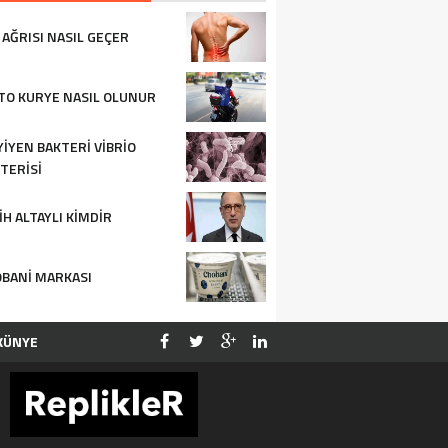
 AĞRISI NASIL GEÇER
O KURYE NASIL OLUNUR
YIYEN BAKTERI VIBRIO
TERISI
IH ALTAYLI KIMDIR
BANI MARKASI
KÜNYE