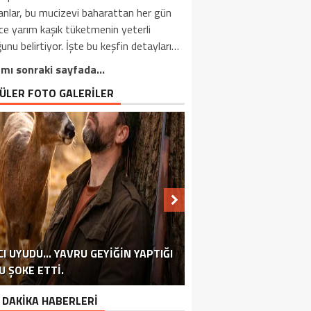
nlar, bu mucizevi baharattan her gün
e yarım kaşık tüketmenin yeterli
unu belirtiyor. İşte bu keşfin detayları…
mı sonraki sayfada…
ÜLER FOTO GALERİLER
CI UYUDU… YAVRU GEYIĞIN YAPTIĞI
BU YÖNTEMLE EMEKLI MAAŞINIZI
TÜRKIYE’DE 13 YILDIR İKAMET
U ŞOKE ETTI.
EKLILIK HAYALI KURANLARA MÜJDE!
RÜYADA EVDEN KAÇMANIN ANLAMI
ASTROLOG TEK TEK AÇIKLADI
EGE SULARINA UÇAK DÜŞTÜ
ERDOĞAN AKTARDI BIZZAT
ARTIRABILIRSINIZ!
ÇARPICI VERILER.
YAVAŞ AÇIKLADI
EDIYORDU
 DAKİKA HABERLERİ