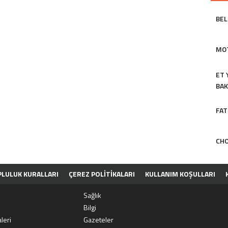
BEL
MOT
ET 
BAK
FAT
CHO
LULUK KURALLARI
ÇEREZ POLITIKALARI
KULLANIM KOŞULLARI
Sağlık
Bilgi
leri
Gazeteler