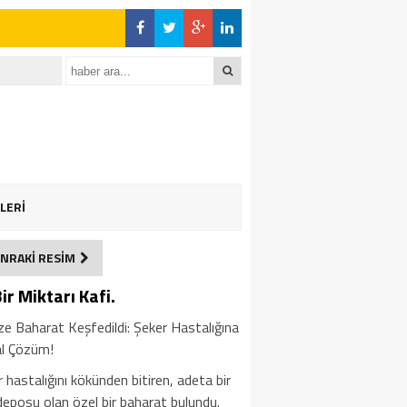
LERİ
NRAKİ RESİM
ir Miktarı Kafi.
e Baharat Keşfedildi: Şeker Hastalığına
l Çözüm!
 hastalığını kökünden bitiren, adeta bir
deposu olan özel bir baharat bulundu.