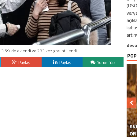
(DSÖ)
varya
açıkl
kabus
artırı
deva
13:59 'de eklendi ve 283 kez görüntülendi.
POP
Paylaş
Paylaş
Yorum Yaz
AV
ON
EM