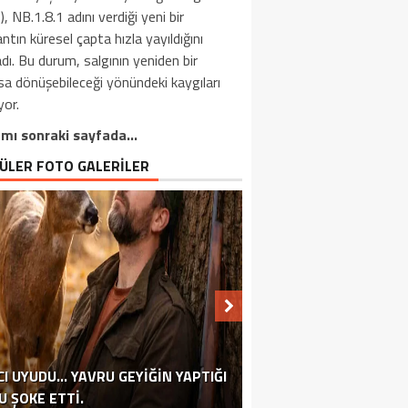
, NB.1.8.1 adını verdiği yeni bir
ntın küresel çapta hızla yayıldığını
adı. Bu durum, salgının yeniden bir
a dönüşebileceği yönündeki kaygıları
yor.
mı sonraki sayfada…
ÜLER FOTO GALERİLER
CI UYUDU… YAVRU GEYIĞIN YAPTIĞI
BU YÖNTEMLE EMEKLI MAAŞINIZI
TÜRKIYE’DE 13 YILDIR İKAMET
U ŞOKE ETTI.
EKLILIK HAYALI KURANLARA MÜJDE!
RÜYADA EVDEN KAÇMANIN ANLAMI
ASTROLOG TEK TEK AÇIKLADI
EGE SULARINA UÇAK DÜŞTÜ
ERDOĞAN AKTARDI BIZZAT
ARTIRABILIRSINIZ!
ÇARPICI VERILER.
YAVAŞ AÇIKLADI
EDIYORDU