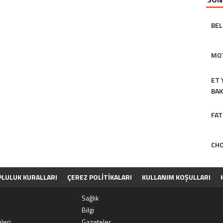
BEL
MOT
ET 
BAK
FAT
CHO
LULUK KURALLARI
ÇEREZ POLITIKALARI
KULLANIM KOŞULLARI
Sağlık
Bilgi
leri
Gazeteler