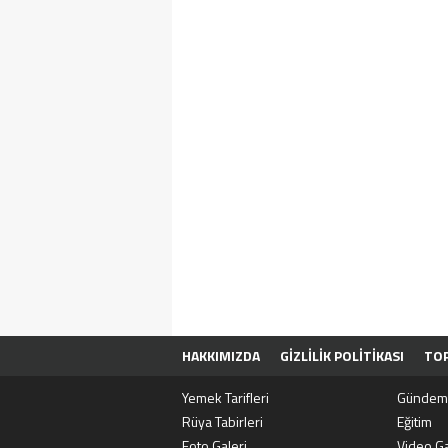
HAKKIMIZDA
GIZLILIK POLITIKASI
TOP
SITENE EKLE
BIZE ULAŞIN
Yemek Tarifleri
Gündem
Rüya Tabirleri
Eğitim
Foto Galeri
Video Ga