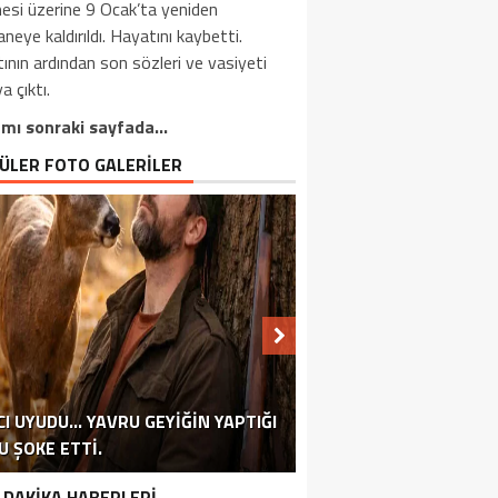
esi üzerine 9 Ocak’ta yeniden
neye kaldırıldı. Hayatını kaybetti.
ının ardından son sözleri ve vasiyeti
a çıktı.
mı sonraki sayfada…
ÜLER FOTO GALERİLER
CI UYUDU… YAVRU GEYIĞIN YAPTIĞI
BU YÖNTEMLE EMEKLI MAAŞINIZI
TÜRKIYE’DE 13 YILDIR İKAMET
U ŞOKE ETTI.
EKLILIK HAYALI KURANLARA MÜJDE!
RÜYADA EVDEN KAÇMANIN ANLAMI
ASTROLOG TEK TEK AÇIKLADI
EGE SULARINA UÇAK DÜŞTÜ
ERDOĞAN AKTARDI BIZZAT
ARTIRABILIRSINIZ!
ÇARPICI VERILER.
YAVAŞ AÇIKLADI
EDIYORDU
 DAKİKA HABERLERİ