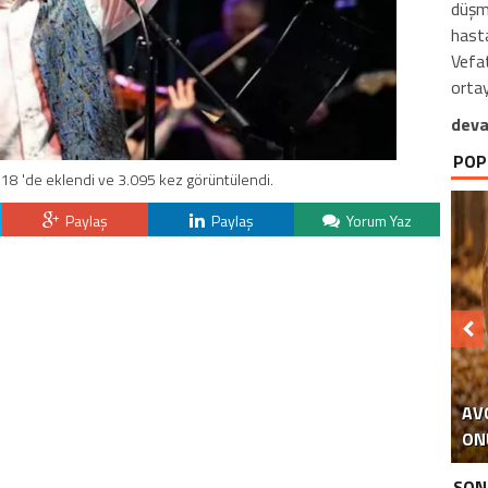
düşm
hasta
Vefat
ortay
deva
POP
18 'de eklendi ve 3.095 kez görüntülendi.
Paylaş
Paylaş
Yorum Yaz
AV
ON
EM
SON