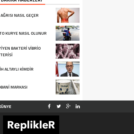
 AĞRISI NASIL GEÇER
O KURYE NASIL OLUNUR
YIYEN BAKTERI VIBRIO
TERISI
IH ALTAYLI KIMDIR
BANI MARKASI
KÜNYE