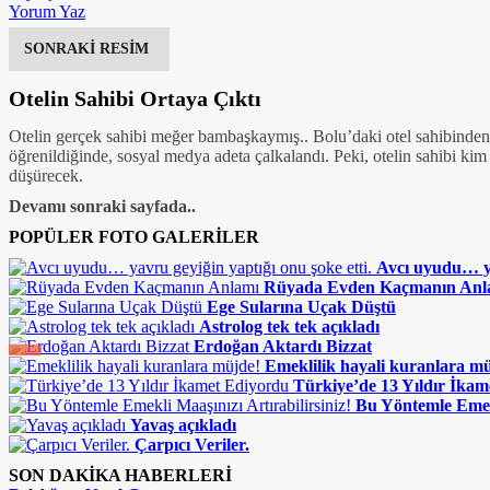
Yorum Yaz
SONRAKİ RESİM
Otelin Sahibi Ortaya Çıktı
Otelin gerçek sahibi meğer bambaşkaymış.. Bolu’daki otel sahibinden ş
öğrenildiğinde, sosyal medya adeta çalkalandı. Peki, otelin sahibi kim
düşürecek.
Devamı sonraki sayfada..
POPÜLER FOTO GALERİLER
Avcı uyudu… ya
Rüyada Evden Kaçmanın Anl
Ege Sularına Uçak Düştü
Astrolog tek tek açıkladı
Erdoğan Aktardı Bizzat
Emeklilik hayali kuranlara m
Türkiye’de 13 Yıldır İka
Bu Yöntemle Emekl
Yavaş açıkladı
Çarpıcı Veriler.
SON DAKİKA HABERLERİ