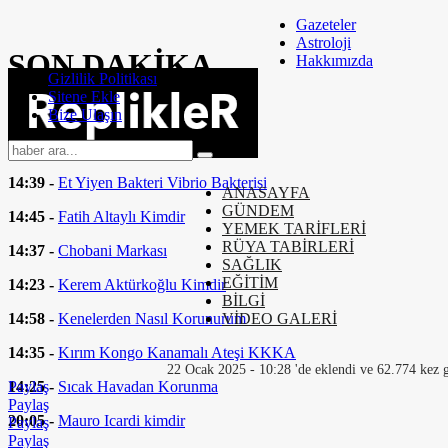
Gazeteler
Astroloji
SON
DAKİKA
Hakkımızda
Gizlilik Politikası
Sitene Ekle
14:58 -
Bel Ağrısı Nasıl Geçer
Bize Ulaşın
14:44 -
Moto Kurye Nasıl Olunur
14:39 -
Et Yiyen Bakteri Vibrio Bakterisi
ANASAYFA
GÜNDEM
14:45 -
Fatih Altaylı Kimdir
YEMEK TARİFLERİ
RÜYA TABİRLERİ
14:37 -
Chobani Markası
SAĞLIK
EĞİTİM
14:23 -
Kerem Aktürkoğlu Kimdir
BİLGİ
14:58 -
Kenelerden Nasıl Korunurum
VİDEO GALERİ
14:35 -
Kırım Kongo Kanamalı Ateşi KKKA
22 Ocak 2025 - 10:28 'de eklendi ve 62.774 kez 
14:25 -
Sıcak Havadan Korunma
Paylaş
Paylaş
20:05 -
Mauro Icardi kimdir
Paylaş
Paylaş