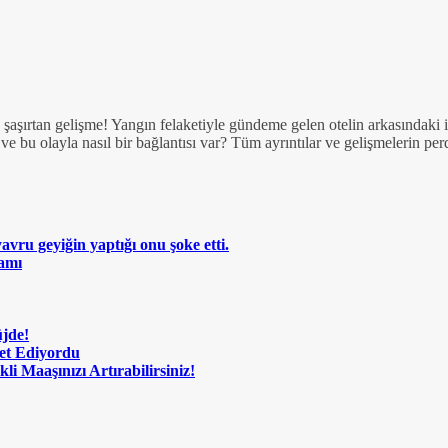
aşırtan gelişme! Yangın felaketiyle gündeme gelen otelin arkasındaki is
 ve bu olayla nasıl bir bağlantısı var? Tüm ayrıntılar ve gelişmelerin 
vru geyiğin yaptığı onu şoke etti.
amı
üjde!
met Ediyordu
i Maaşınızı Artırabilirsiniz!