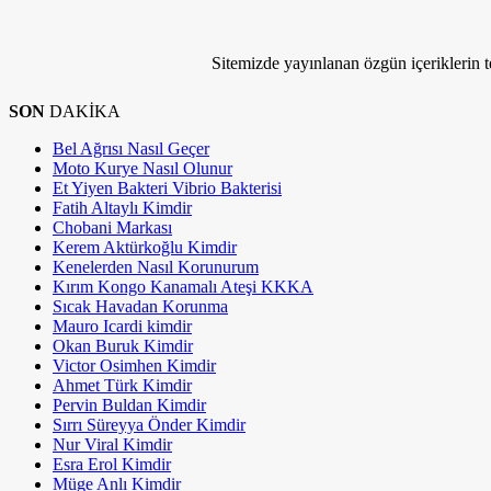
Bize Ulaşın
Sitemizde yayınlanan özgün içeriklerin tel
SON
DAKİKA
Bel Ağrısı Nasıl Geçer
Moto Kurye Nasıl Olunur
Et Yiyen Bakteri Vibrio Bakterisi
Fatih Altaylı Kimdir
Chobani Markası
Kerem Aktürkoğlu Kimdir
Kenelerden Nasıl Korunurum
Kırım Kongo Kanamalı Ateşi KKKA
Sıcak Havadan Korunma
Mauro Icardi kimdir
Okan Buruk Kimdir
Victor Osimhen Kimdir
Ahmet Türk Kimdir
Pervin Buldan Kimdir
Sırrı Süreyya Önder Kimdir
Nur Viral Kimdir
Esra Erol Kimdir
Müge Anlı Kimdir