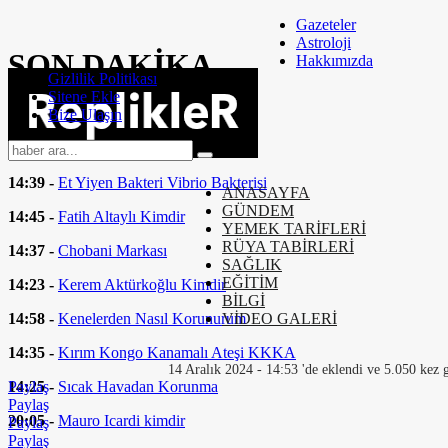
Gazeteler
Astroloji
SON
DAKİKA
Hakkımızda
Gizlilik Politikası
Sitene Ekle
14:58 -
Bel Ağrısı Nasıl Geçer
Bize Ulaşın
14:44 -
Moto Kurye Nasıl Olunur
14:39 -
Et Yiyen Bakteri Vibrio Bakterisi
ANASAYFA
GÜNDEM
14:45 -
Fatih Altaylı Kimdir
YEMEK TARİFLERİ
RÜYA TABİRLERİ
14:37 -
Chobani Markası
SAĞLIK
EĞİTİM
14:23 -
Kerem Aktürkoğlu Kimdir
BİLGİ
14:58 -
Kenelerden Nasıl Korunurum
VİDEO GALERİ
14:35 -
Kırım Kongo Kanamalı Ateşi KKKA
14 Aralık 2024 - 14:53 'de eklendi ve 5.050 kez 
14:25 -
Sıcak Havadan Korunma
Paylaş
Paylaş
20:05 -
Mauro Icardi kimdir
Paylaş
Paylaş