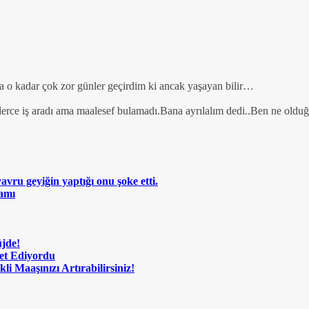
a o kadar çok zor günler geçirdim ki ancak yaşayan bilir…
rce iş aradı ama maalesef bulamadı.Bana ayrılalım dedi..Ben ne oldu
vru geyiğin yaptığı onu şoke etti.
amı
üjde!
met Ediyordu
i Maaşınızı Artırabilirsiniz!