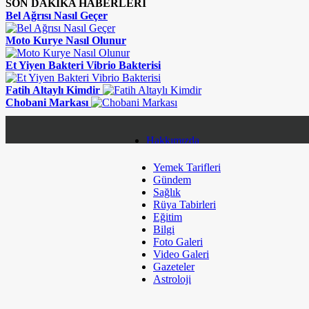
SON DAKİKA HABERLERİ
Bel Ağrısı Nasıl Geçer
Moto Kurye Nasıl Olunur
Et Yiyen Bakteri Vibrio Bakterisi
Fatih Altaylı Kimdir
Chobani Markası
Hakkımızda
Yemek Tarifleri
Gizlilik Politikası
Gündem
Sağlık
Topluluk Kuralları
Rüya Tabirleri
Eğitim
Çerez Politikaları
Bilgi
Foto Galeri
Kullanım Koşulları
Video Galeri
Gazeteler
Künye
Astroloji
Sitene Ekle