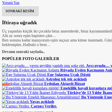
Yorum Yaz
SONRAKİ RESİM
İftiraya uğradık
Üç yaşından küçük iki çocukla biraz annemlerde, biraz kaynanamlard
Altı ay sonra eşim hapisten çıktı…
Ben sonuna kadar inanıyorum eşim suçsuz ama kimse inanmadı. Günle
beklemiştim..Halbuki o beni…
Devamı sonraki sayfada..
POPÜLER FOTO GALERİLER
Avcı uyudu… ya
Rüyada Evden Kaçmanın Anl
Ege Sularına Uçak Düştü
Astrolog tek tek açıkladı
Erdoğan Aktardı Bizzat
Emeklilik hayali kuranlara m
Türkiye’de 13 Yıldır İka
Bu Yöntemle Emekl
Yavaş açıkladı
Çarpıcı Veriler.