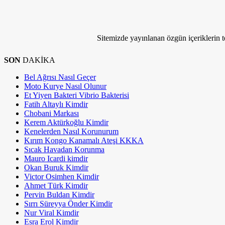
Bize Ulaşın
Sitemizde yayınlanan özgün içeriklerin tel
SON
DAKİKA
Bel Ağrısı Nasıl Geçer
Moto Kurye Nasıl Olunur
Et Yiyen Bakteri Vibrio Bakterisi
Fatih Altaylı Kimdir
Chobani Markası
Kerem Aktürkoğlu Kimdir
Kenelerden Nasıl Korunurum
Kırım Kongo Kanamalı Ateşi KKKA
Sıcak Havadan Korunma
Mauro Icardi kimdir
Okan Buruk Kimdir
Victor Osimhen Kimdir
Ahmet Türk Kimdir
Pervin Buldan Kimdir
Sırrı Süreyya Önder Kimdir
Nur Viral Kimdir
Esra Erol Kimdir