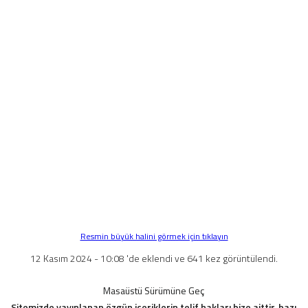
Resmin büyük halini görmek için tıklayın
12 Kasım 2024 - 10:08 'de eklendi ve 641 kez görüntülendi.
Masaüstü Sürümüne Geç
Sitemizde yayınlanan özgün içeriklerin telif hakları bize aittir, bazı