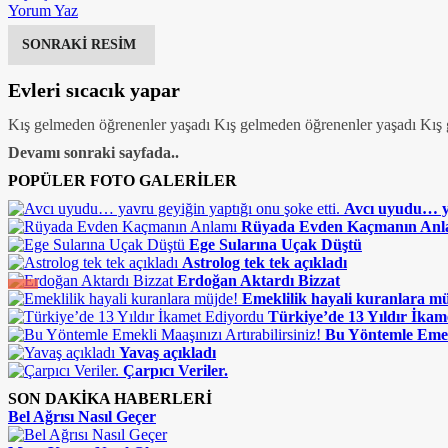
Yorum Yaz
SONRAKİ RESİM
Evleri sıcacık yapar
Kış gelmeden öğrenenler yaşadı Kış gelmeden öğrenenler yaşadı Kış g
Devamı sonraki sayfada..
POPÜLER FOTO GALERİLER
Avcı uyudu… ya
Rüyada Evden Kaçmanın Anl
Ege Sularına Uçak Düştü
Astrolog tek tek açıkladı
Erdoğan Aktardı Bizzat
Emeklilik hayali kuranlara m
Türkiye’de 13 Yıldır İka
Bu Yöntemle Emekl
Yavaş açıkladı
Çarpıcı Veriler.
SON DAKİKA HABERLERİ
Bel Ağrısı Nasıl Geçer