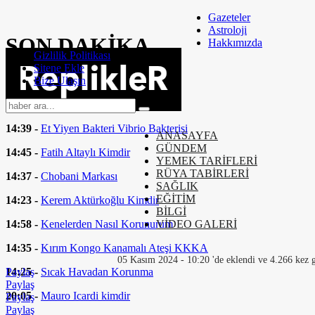
Gazeteler
Astroloji
SON
DAKİKA
Hakkımızda
Gizlilik Politikası
Sitene Ekle
14:58 -
Bel Ağrısı Nasıl Geçer
Bize Ulaşın
14:44 -
Moto Kurye Nasıl Olunur
14:39 -
Et Yiyen Bakteri Vibrio Bakterisi
ANASAYFA
GÜNDEM
14:45 -
Fatih Altaylı Kimdir
YEMEK TARİFLERİ
RÜYA TABİRLERİ
14:37 -
Chobani Markası
SAĞLIK
EĞİTİM
14:23 -
Kerem Aktürkoğlu Kimdir
BİLGİ
14:58 -
Kenelerden Nasıl Korunurum
VİDEO GALERİ
14:35 -
Kırım Kongo Kanamalı Ateşi KKKA
05 Kasım 2024 - 10:20 'de eklendi ve 4.266 kez 
14:25 -
Sıcak Havadan Korunma
Paylaş
Paylaş
20:05 -
Mauro Icardi kimdir
Paylaş
Paylaş