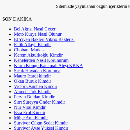
Sitemizde yayınlanan özgün içeriklerin tel
SON
DAKİKA
Bel Ağrısı Nasıl Geçer
Moto Kurye Nasıl Olunur
Et Yiyen Bakteri Vibrio Bakterisi
Fatih Altaylı Kimdir
Chobani Markası
Kerem Aktürkoğlu Kimdir
Kenelerden Nasıl Korunurum
Kırım Kongo Kanamalı Ateşi KKKA
Sıcak Havadan Korunma
Mauro Icardi kimdir
Okan Buruk Kimdir
Victor Osimhen Kimdir
Ahmet Türk Kimdir
Pervin Buldan Kimdir
Sırrı Süreyya Önder Kimdir
Nur Viral Kimdir
Esra Erol Kimdir
Müge Anlı Kimdir
Survivor Çılgın Sedat Kimdir
Survivor Ayşe Yüksel Kimdir