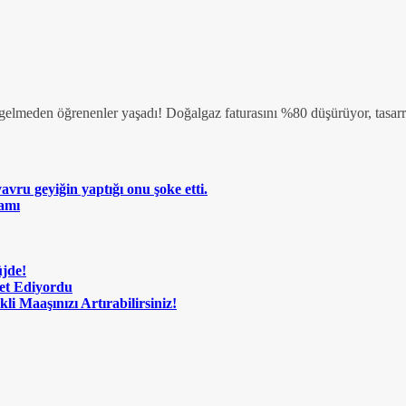
elmeden öğrenenler yaşadı! Doğalgaz faturasını %80 düşürüyor, tasarr
vru geyiğin yaptığı onu şoke etti.
amı
üjde!
met Ediyordu
i Maaşınızı Artırabilirsiniz!