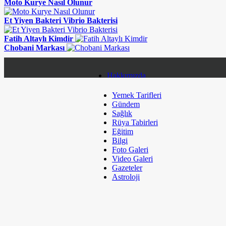
Moto Kurye Nasıl Olunur
Et Yiyen Bakteri Vibrio Bakterisi
Fatih Altaylı Kimdir
Chobani Markası
Hakkımızda
Yemek Tarifleri
Gizlilik Politikası
Gündem
Sağlık
Topluluk Kuralları
Rüya Tabirleri
Eğitim
Çerez Politikaları
Bilgi
Foto Galeri
Kullanım Koşulları
Video Galeri
Gazeteler
Künye
Astroloji
Sitene Ekle
Bize Ulaşın