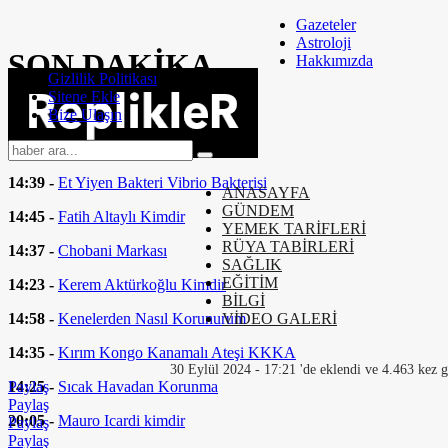
Gazeteler
Astroloji
SON
DAKİKA
Hakkımızda
Gizlilik Politikası
Sitene Ekle
14:58 -
Bel Ağrısı Nasıl Geçer
Bize Ulaşın
14:44 -
Moto Kurye Nasıl Olunur
14:39 -
Et Yiyen Bakteri Vibrio Bakterisi
ANASAYFA
GÜNDEM
14:45 -
Fatih Altaylı Kimdir
YEMEK TARİFLERİ
RÜYA TABİRLERİ
14:37 -
Chobani Markası
SAĞLIK
EĞİTİM
14:23 -
Kerem Aktürkoğlu Kimdir
BİLGİ
14:58 -
Kenelerden Nasıl Korunurum
VİDEO GALERİ
14:35 -
Kırım Kongo Kanamalı Ateşi KKKA
30 Eylül 2024 - 17:21 'de eklendi ve 4.463 kez g
14:25 -
Sıcak Havadan Korunma
Paylaş
Paylaş
20:05 -
Mauro Icardi kimdir
Paylaş
Paylaş