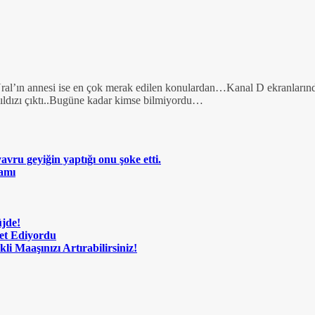
Ural’ın annesi ise en çok merak edilen konulardan…Kanal D ekranlarınd
ıldızı çıktı..Bugüne kadar kimse bilmiyordu…
vru geyiğin yaptığı onu şoke etti.
amı
üjde!
met Ediyordu
i Maaşınızı Artırabilirsiniz!