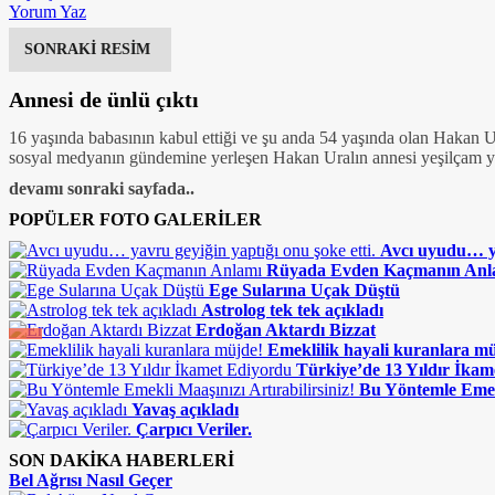
Yorum Yaz
SONRAKİ RESİM
Annesi de ünlü çıktı
16 yaşında babasının kabul ettiği ve şu anda 54 yaşında olan Hakan 
sosyal medyanın gündemine yerleşen Hakan Uralın annesi yeşilçam y
devamı sonraki sayfada..
POPÜLER FOTO GALERİLER
Avcı uyudu… ya
Rüyada Evden Kaçmanın Anl
Ege Sularına Uçak Düştü
Astrolog tek tek açıkladı
Erdoğan Aktardı Bizzat
Emeklilik hayali kuranlara m
Türkiye’de 13 Yıldır İka
Bu Yöntemle Emekl
Yavaş açıkladı
Çarpıcı Veriler.
SON DAKİKA HABERLERİ
Bel Ağrısı Nasıl Geçer