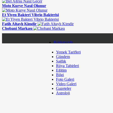
Moto Kurye Nasıl Olunur
Et Yiyen Bakteri Vibrio Bakterisi
Fatih Altaylı Kimdir
Chobani Markası
Hakkımızda
Yemek Tarifleri
Gizlilik Politikası
Gündem
Sağlık
Topluluk Kuralları
Rüya Tabirleri
Eğitim
Çerez Politikaları
Bilgi
Foto Galeri
Kullanım Koşulları
Video Galeri
Gazeteler
Künye
Astroloji
Sitene Ekle
Bize Ulaşın