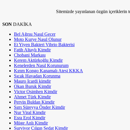
Sitemizde yayınlanan özgün içeriklerin tel
SON
DAKİKA
Bel Ağrısı Nasıl Geçer
Moto Kurye Nasıl Olunur
Et Yiyen Bakteri Vibrio Bakterisi
Fatih Altaylı Kimdir
Chobani Markası
Kerem Aktürkoğlu Kimdir
Kenelerden Nasıl Korunurum
Kırım Kongo Kanamalı Ateşi KKKA
Sıcak Havadan Korunma
Mauro Icardi kimdir
Okan Buruk Kimdir
Victor Osimhen Kimdir
Ahmet Türk Kimdir
Pervin Buldan Kimdir
Sırrı Süreyya Önder Kimdir
Nur Viral Kimdir
Esra Erol Kimdir
Müge Anlı Kimdir
Survivor Çılgın Sedat Kimdir