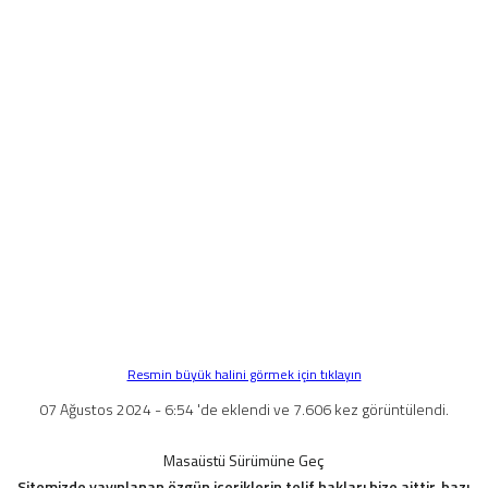
Resmin büyük halini görmek için tıklayın
07 Ağustos 2024 - 6:54 'de eklendi ve 7.606 kez görüntülendi.
Masaüstü Sürümüne Geç
Sitemizde yayınlanan özgün içeriklerin telif hakları bize aittir, bazı