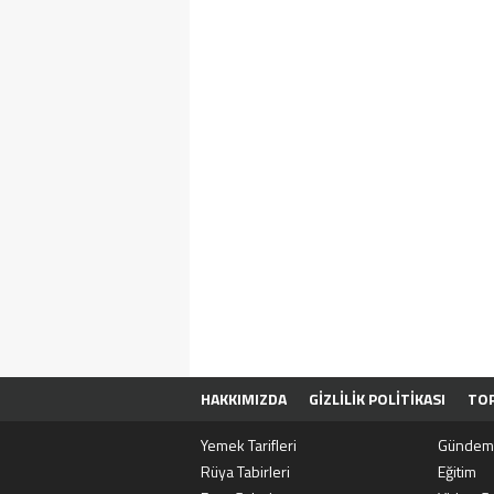
HAKKIMIZDA
GIZLILIK POLITIKASI
TOP
SITENE EKLE
BIZE ULAŞIN
Yemek Tarifleri
Gündem
Rüya Tabirleri
Eğitim