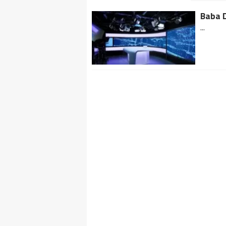
Baba 
...