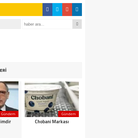
ERİ
Gündem
Gündem
Gündem
Kimdir
Chobani Markası
Kerem Aktürkoğlu Kimdir