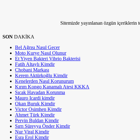
Bize Ulaşın
Sitemizde yayınlanan özgün içeriklerin tel
SON
DAKİKA
Bel Ağrısı Nasıl Geçer
Moto Kurye Nasıl Olunur
Et Yiyen Bakteri Vibrio Bakterisi
Fatih Altaylı Kimdir
Chobani Markası
Kerem Aktürkoğlu Kimdir
Kenelerden Nasıl Korunurum
Kırım Kongo Kanamalı Ateşi KKKA
Sıcak Havadan Korunma
Mauro Icardi kimdir
Okan Buruk Kimdir
Victor Osimhen Kimdir
Ahmet Türk Kimdir
Pervin Buldan Kimdir
Sırrı Süreyya Önder Kimdir
Nur Viral Kimdir
Esra Erol Kimdir