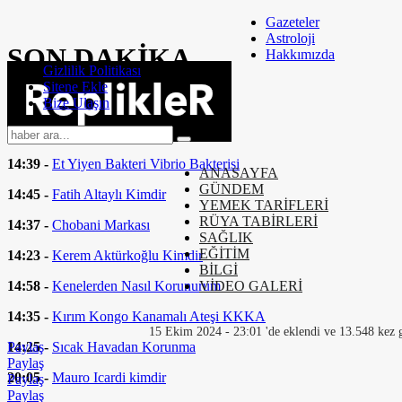
Gazeteler
Astroloji
SON
DAKİKA
Hakkımızda
Gizlilik Politikası
Sitene Ekle
14:58 -
Bel Ağrısı Nasıl Geçer
Bize Ulaşın
14:44 -
Moto Kurye Nasıl Olunur
14:39 -
Et Yiyen Bakteri Vibrio Bakterisi
ANASAYFA
GÜNDEM
14:45 -
Fatih Altaylı Kimdir
YEMEK TARİFLERİ
RÜYA TABİRLERİ
14:37 -
Chobani Markası
SAĞLIK
EĞİTİM
14:23 -
Kerem Aktürkoğlu Kimdir
BİLGİ
14:58 -
Kenelerden Nasıl Korunurum
VİDEO GALERİ
14:35 -
Kırım Kongo Kanamalı Ateşi KKKA
15 Ekim 2024 - 23:01 'de eklendi ve 13.548 kez 
14:25 -
Sıcak Havadan Korunma
Paylaş
Paylaş
20:05 -
Mauro Icardi kimdir
Paylaş
Paylaş