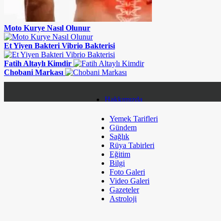
Moto Kurye Nasıl Olunur
Et Yiyen Bakteri Vibrio Bakterisi
Fatih Altaylı Kimdir
Chobani Markası
Hakkımızda
Yemek Tarifleri
Gizlilik Politikası
Gündem
Sağlık
Topluluk Kuralları
Rüya Tabirleri
Eğitim
Çerez Politikaları
Bilgi
Foto Galeri
Kullanım Koşulları
Video Galeri
Gazeteler
Künye
Astroloji
Sitene Ekle