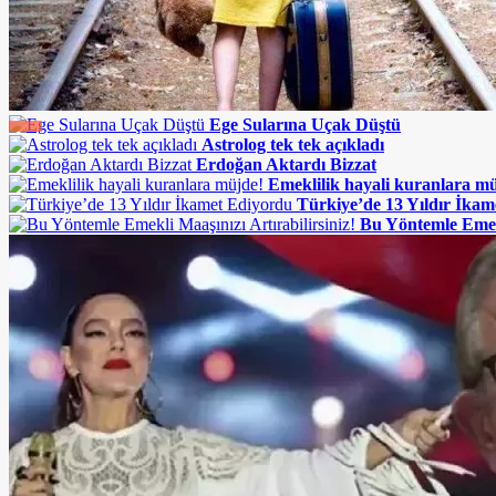
Ege Sularına Uçak Düştü
Astrolog tek tek açıkladı
Erdoğan Aktardı Bizzat
Emeklilik hayali kuranlara m
Türkiye’de 13 Yıldır İka
Bu Yöntemle Emekl