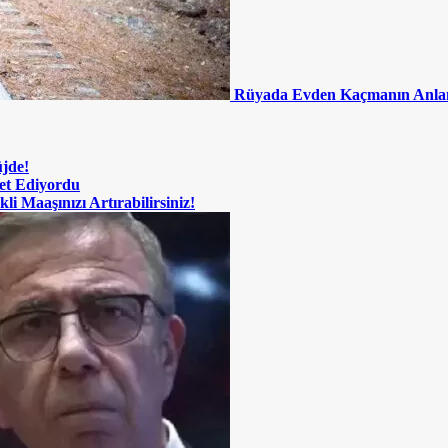
Rüyada Evden Kaçmanın Anla
üjde!
met Ediyordu
i Maaşınızı Artırabilirsiniz!