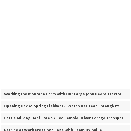
Working the Montana Farm with Our Large John Deere Tractor
Opening Day of Spring Fieldwork. Watch Her Tear Through It!
Cattle Milking Hoof Care Skilled Female Driver Forage Transport Calf Moving Operations
Perrine at Work Pressing Silage with Team Ovipaille