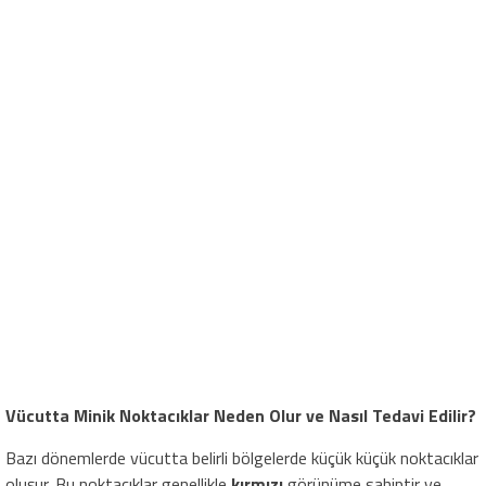
Vücutta Minik Noktacıklar Neden Olur ve Nasıl Tedavi Edilir?
Bazı dönemlerde vücutta belirli bölgelerde küçük küçük noktacıklar
oluşur. Bu noktacıklar genellikle
kırmızı
görünüme sahiptir ve